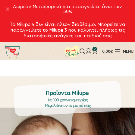
Δωρεάν Μεταφορικά για παραγγελίες άνω των
50€
Το Milupa 4 δεν είναι πλέον διαθέσιμο. Μπορείτε να
παραγγείλετε το
Milupa
3
που καλύπτει πλήρως τις
διατροφικές ανάγκες του παιδιού σας
0
0,00
€
MENU
Προϊοντα Milupa
Με 100 χρόνια εμπειρίας
Μεγαλώνουν το μωρό σας