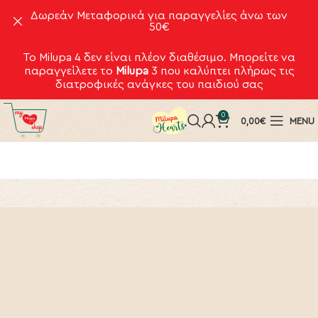
Δωρεάν Μεταφορικά για παραγγελίες άνω των
50€
Το Milupa 4 δεν είναι πλέον διαθέσιμο. Μπορείτε να
παραγγείλετε το
Milupa
3
που καλύπτει πλήρως τις
διατροφικές ανάγκες του παιδιού σας
0
0,00
€
MENU