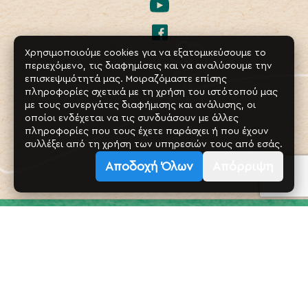
Χρησιμοποιούμε cookies για να εξατομικεύσουμε το
περιεχόμενο, τις διαφημίσεις και να αναλύσουμε την
επισκεψιμότητά μας. Μοιραζόμαστε επίσης
πληροφορίες σχετικά με τη χρήση του ιστότοπού μας
με τους συνεργάτες διαφήμισης και ανάλυσης, οι
οποίοι ενδέχεται να τις συνδυάσουν με άλλες
πληροφορίες που τους έχετε παράσχει ή που έχουν
συλλέξει από τη χρήση των υπηρεσιών τους από εσάς.
Αποδοχή Όλων
Απόρριψη
Copyrights 2022 Milupa. All rights reserved.
Designed By
ForestView
.
Numil Hellas S.A., Paradromos 17km National Road Athens