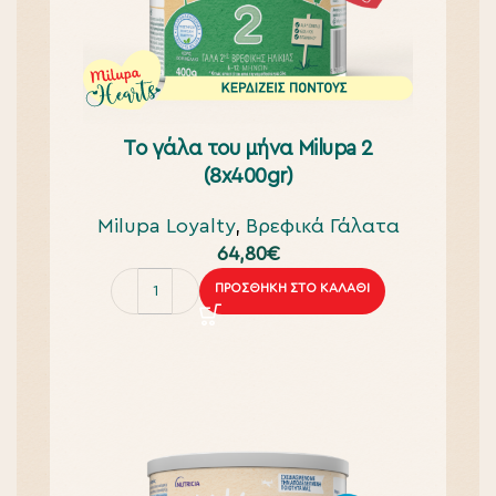
To γάλα του μήνα Milupa 2
(8x400gr)
Milupa Loyalty
,
Βρεφικά Γάλατα
64,80
€
ΠΡΟΣΘΉΚΗ ΣΤΟ ΚΑΛΆΘΙ