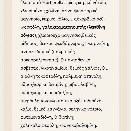
έλαιο από Mortierella alpina, κιτρικό νάτριο,
χλωριούχος χολίνη, όξινο φωσφορικό
μαγνήσιο, κιτρικό κάλιο, L-ασκορβικό οξύ,
ινοσιτόλη,
γαλακτωματοποιητής (λεκιθίνη
σόγιας
), χλωριούχο μαγνήσιο,θειικός
σίδηρος, θειικός ψευδάργυρος, L-καρνιτίνη,
αντιοξειδωτικό (παλμιτικός
ασκορβυλεστέρας), D-παντοθενικό
ασβέστιο, νικοτιναμίδιο, θειικός χαλκός, DL-
α οξική τοκοφερόλη, παλμιτική ρετινόλη,
υδροχλωρική θειαμίνη, ριβοφλαβίνη,
υδροχλωρική πυριδοξίνη,
πτεροϋλομονογλουταμικό οξύ, ιωδιούχο
κάλιο, θειικό μαγγάνιο, σεληνικό νάτριο,
φυτομεναδιόνη, D-βιοτίνη,
χοληκαλσιφερόλη, κυανοκοβαλαμίνη.