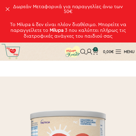
Δωρεάν Μεταφορικά για παραγγελίες άνω των
50€
Το Milupa 4 δεν είναι πλέον διαθέσιμο. Μπορείτε να
παραγγείλετε το
Milupa
3
που καλύπτει πλήρως τις
διατροφικές ανάγκες του παιδιού σας
0
0,00
€
MENU