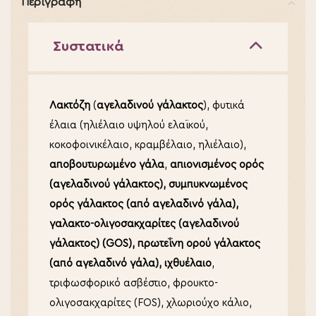
Περιγραφή
Συστατικά
Λακτόζη
(
αγελαδινού γάλακτος
), φυτικά
έλαια (ηλιέλαιο υψηλού ελαϊκού,
κοκοφοινικέλαιο, κραμβέλαιο, ηλιέλαιο),
αποβουτυρωμένο γάλα
,
απιονισμένος ορός
(αγελαδινού γάλακτος), συμπυκνωμένος
ορός γάλακτος (από αγελαδινό γάλα),
γαλακτο-ολιγοσακχαρίτες (αγελαδινού
γάλακτος) (GOS), πρωτεΐνη ορού γάλακτος
(από αγελαδινό γάλα), ιχθυέλαιο
,
τριφωσφορικό ασβέστιο, φρουκτο-
ολιγοσακχαρίτες (FOS), χλωριούχο κάλιο,