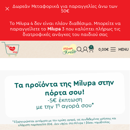
Δωρεάν Μεταφορικά για παραγγελίες άνω των
50€
Το Milupa 4 δεν είναι πλέον διαθέσιμο. Μπορείτε να
παραγγείλετε το
Milupa
3
που καλύπτει πλήρως τις
διατροφικές ανάγκες του παιδιού σας
0
0,00
€
MENU
Τα προϊόντα της Milupa στην
πόρτα σου!
-5€ έκπτωση
αγορά σου*
η
με την 1
*Εξαργυρώνεται αυτόματα με την πρώτη αγορά, ως συνδεδεμένος χρήστης και
ελάχιστη παραγγελία 20€. Δεν ισχύει στο Milupa 1 βάσει νομοθεσίας.