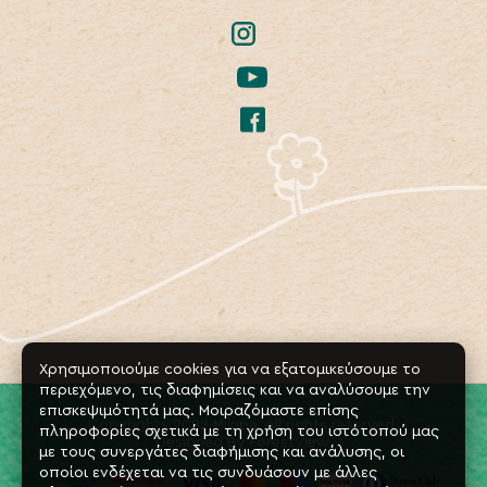
Χρησιμοποιούμε cookies για να εξατομικεύσουμε το
περιεχόμενο, τις διαφημίσεις και να αναλύσουμε την
επισκεψιμότητά μας. Μοιραζόμαστε επίσης
Copyrights 2022 Milupa. All rights reserved.
πληροφορίες σχετικά με τη χρήση του ιστότοπού μας
Designed By
ForestView
.
με τους συνεργάτες διαφήμισης και ανάλυσης, οι
οποίοι ενδέχεται να τις συνδυάσουν με άλλες