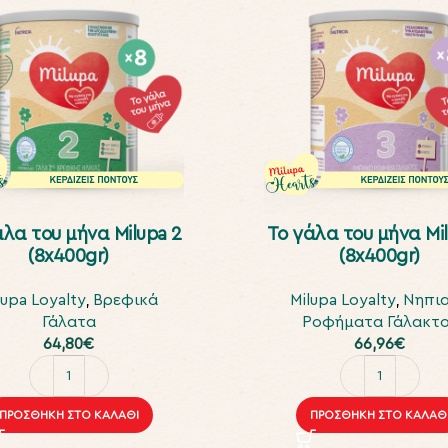
άλα του μήνα Milupa 2
To γάλα του μήνα Mil
(8x400gr)
(8x400gr)
lupa Loyalty
,
Βρεφικά
Milupa Loyalty
,
Νηπι
Γάλατα
Ροφήματα Γάλακτ
64,80
€
66,96
€
ΠΡΟΣΘΉΚΗ ΣΤΟ ΚΑΛΆΘΙ
ΠΡΟΣΘΉΚΗ ΣΤΟ ΚΑΛΆΘ