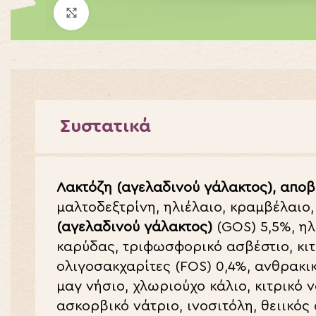
Click to enlarge
Συστατικά
Λακτόζη (αγελαδινού γάλακτος), απο
μαλτοδεξτρίνη, ηλιέλαιο, κραμβέλαιο
(αγελαδινού γάλακτος)
(
GOS
) 5,5%, η
καρύδας, τριφωσφορικό ασβέστιο, κιτ
ολιγοσακχαρίτες (
FOS
) 0,4%, ανθρακι
μαγ νήσιο, χλωριούχο κάλιο, κιτρικό 
ασκορβικό νάτριο, ινοσιτόλη, θειικός