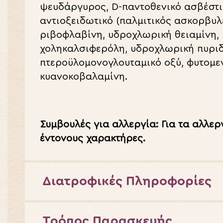
ψευδάργυρος,
D
-παντοθενικό ασβέστ
αντιοξειδωτικό (παλμιτικός ασκορβυλε
ριβοφλαβίνη, υδροχλωρική θειαμίνη, 
χοληκαλσιφερόλη, υδροχλωρική πυριδο
πτεροϋλομονογλουταμικό οξύ, φυτομε
κυανοκοβαλαμίνη.
Συμβουλές για αλλεργία: Για τα αλλερ
έντονους χαρακτήρες.
Διατροφικές Πληροφορίες
Τρόπος Παρασκευής