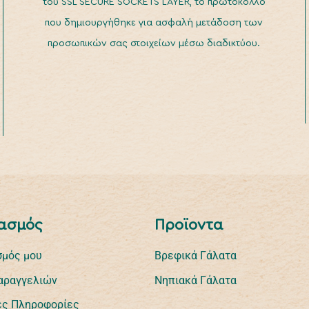
του SSL SECURE SOCKETS LAYER, το πρωτόκολλο
που δημιουργήθηκε για ασφαλή μετάδοση των
προσωπικών σας στοιχείων μέσω διαδικτύου.
ασμός
Προϊοντα
σμός μου
Βρεφικά Γάλατα
Παραγγελιών
Νηπιακά Γάλατα
ς Πληροφορίες