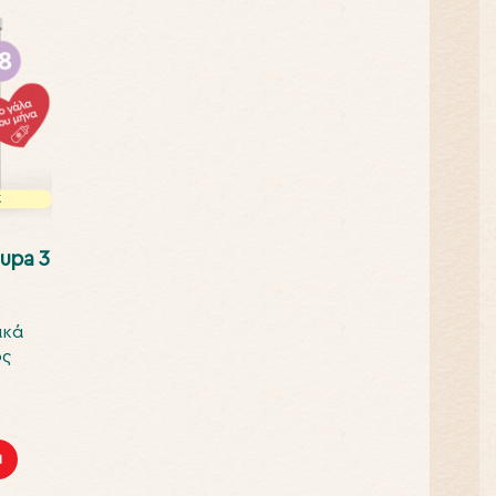
upa 3
ακά
ος
Ι