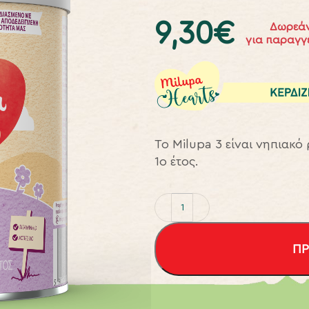
9,30
€
Δωρεάν
για παραγγ
Το Milupa 3 είναι νηπιακό
1ο έτος.
ΠΡ