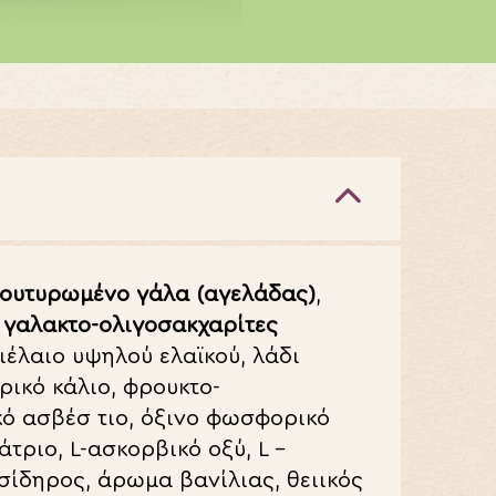
βουτυρωμένο γάλα (αγελάδας)
,
,
γαλακτο-ολιγοσακχαρίτες
λιέλαιο υψηλού ελαϊκού, λάδι
ρικό κάλιο, φρουκτο-
κό ασβέσ τιο, όξινο φωσφορικό
νάτριο,
L
-ασκορβικό οξύ,
L
–
 σίδηρος, άρωμα βανίλιας, θειικός