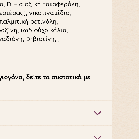
ιο,
DL
– α οξική τοκοφερόλη,
στέρας), νικοτιναμίδιο,
παλμιτική ρετινόλη,
ξίνη, ιωδιούχο κάλιο,
ναδιόνη,
D
-βιοτίνη, ,
γιογόνα, δείτε τα συστατικά με