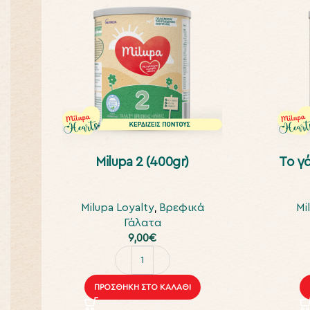
Milupa 2 (400gr)
To γ
Milupa Loyalty
,
Βρεφικά
Mi
Γάλατα
9,00
€
ΠΡΟΣΘΉΚΗ ΣΤΟ ΚΑΛΆΘΙ