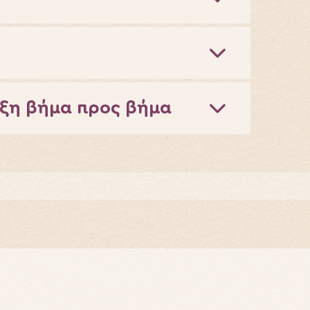
υξη βήμα προς βήμα