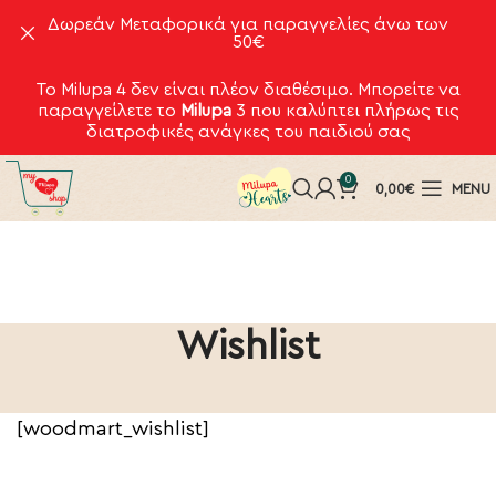
Δωρεάν Μεταφορικά για παραγγελίες άνω των
50€
Το Milupa 4 δεν είναι πλέον διαθέσιμο. Μπορείτε να
παραγγείλετε το
Milupa
3
που καλύπτει πλήρως τις
διατροφικές ανάγκες του παιδιού σας
0
0,00
€
MENU
Wishlist
[woodmart_wishlist]