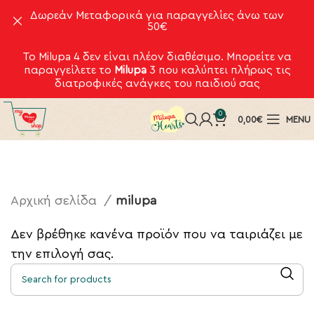
Δωρεάν Μεταφορικά για παραγγελίες άνω των
50€
Το Milupa 4 δεν είναι πλέον διαθέσιμο. Μπορείτε να
παραγγείλετε το
Milupa
3
που καλύπτει πλήρως τις
διατροφικές ανάγκες του παιδιού σας
0
0,00
€
MENU
Αρχική σελίδα
milupa
Δεν βρέθηκε κανένα προϊόν που να ταιριάζει με
την επιλογή σας.