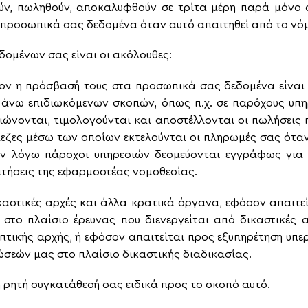
ν, πωληθούν, αποκαλυφθούν σε τρίτα μέρη παρά μόνο ό
α προσωπικά σας δεδομένα όταν αυτό απαιτηθεί από το νό
δομένων σας είναι οι ακόλουθες:
σον η πρόσβασή τους στα προσωπικά σας δεδομένα είνα
άνω επιδιωκόμενων σκοπών, όπως π.χ. σε παρόχους υπηρε
ιώνονται, τιμολογούνται και αποστέλλονται οι πωλήσεις
άπεζες μέσω των οποίων εκτελούνται οι πληρωμές σας ότα
ι εν λόγω πάροχοι υπηρεσιών δεσμεύονται εγγράφως γι
τήσεις της εφαρμοστέας νομοθεσίας.
δικαστικές αρχές και άλλα κρατικά όργανα, εφόσον απαιτε
 στο πλαίσιο έρευνας που διενεργείται από δικαστικές 
τικής αρχής, ή εφόσον απαιτείται προς εξυπηρέτηση υπερ
ώσεών μας στο πλαίσιο δικαστικής διαδικασίας.
η ρητή συγκατάθεσή σας ειδικά προς το σκοπό αυτό.