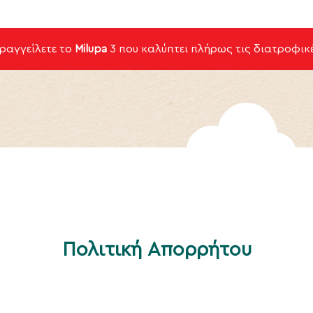
αραγγείλετε το
Milupa
3
που καλύπτει πλήρως τις διατροφικέ
Πολιτική Απορρήτου