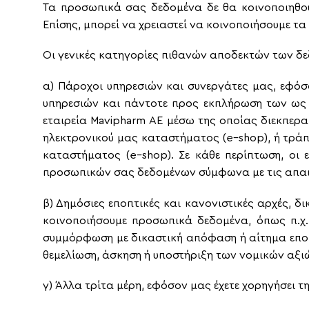
Τα προσωπικά σας δεδομένα δε θα κοινοποιηθού
Επίσης, μπορεί να χρειαστεί να κοινοποιήσουμε τ
Οι γενικές κατηγορίες πιθανών αποδεκτών των δε
α) Πάροχοι υπηρεσιών και συνεργάτες μας, εφό
υπηρεσιών και πάντοτε προς εκπλήρωση των ως 
εταιρεία
Mavipharm
AE
μέσω της οποίας διεκπερα
ηλεκτρονικού μας καταστήματος (
e
–
shop
), ή τρ
καταστήματος (
e
–
shop
). Σε κάθε περίπτωση, ο
προσωπικών σας δεδομένων σύμφωνα με τις απαι
β) Δημόσιες εποπτικές και κανονιστικές αρχές, 
κοινοποιήσουμε προσωπικά δεδομένα, όπως π.χ.
συμμόρφωση με δικαστική απόφαση ή αίτημα εποπ
θεμελίωση, άσκηση ή υποστήριξη των νομικών αξι
γ) Άλλα τρίτα μέρη, εφόσον μας έχετε χορηγήσει τ