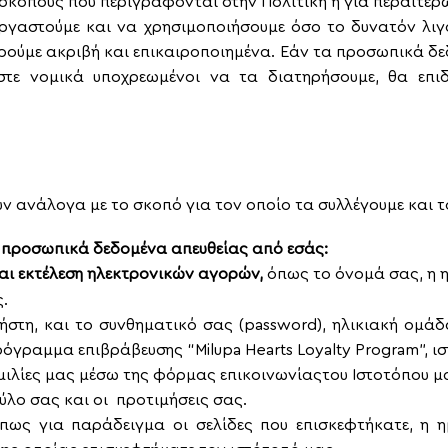
σκοπούς που περιγράφονται στην Πολιτική ή για περαιτέρ
ξεργαστούμε και να χρησιμοποιήσουμε όσο το δυνατόν λ
ούμε ακριβή και επικαιροποιημένα. Εάν τα προσωπικά δεδ
στε νομικά υποχρεωμένοι να τα διατηρήσουμε, θα επ
 ανάλογα με το σκοπό για τον οποίο τα συλλέγουμε και τ
 προσωπικά δεδομένα απευθείας από εσάς:
αι εκτέλεση ηλεκτρονικών αγορών,
όπως το όνομά σας, η η
.
στη, και το συνθηματικό σας (
password
), ηλικιακή ομάδ
όγραμμα επιβράβευσης “Milupa Hearts Loyalty Program”, 
μιλίες μας μέσω της φόρμας επικοινωνίαςτου Ιστοτόπου μ
ύλο σας και οι προτιμήσεις σας.
πως για παράδειγμα οι σελίδες που επισκεφτήκατε, η η